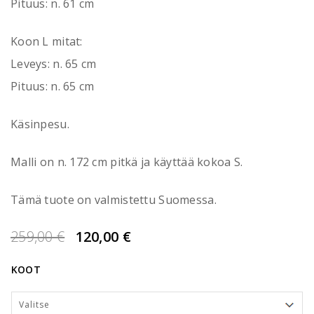
Pituus: n. 61 cm
Koon L mitat:
Leveys: n. 65 cm
Pituus: n. 65 cm
Käsinpesu.
Malli on n. 172 cm pitkä ja käyttää kokoa S.
Tämä tuote on valmistettu Suomessa.
Alkuperäinen
Nykyinen
259,00
€
120,00
€
hinta
hinta
KOOT
oli:
on:
259,00 €.
120,00 €.