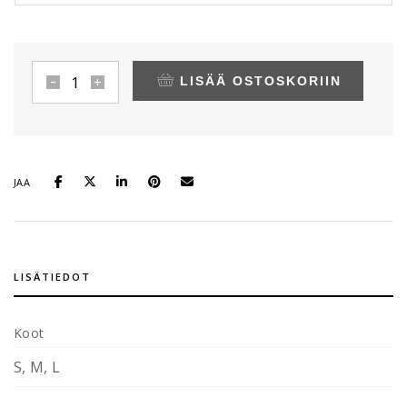
LISÄÄ OSTOSKORIIN
LOVE
Loose
Fit
Cardigan
-
neuletakki,
JAA
vaalea
beige
määrä
LISÄTIEDOT
Koot
S, M, L