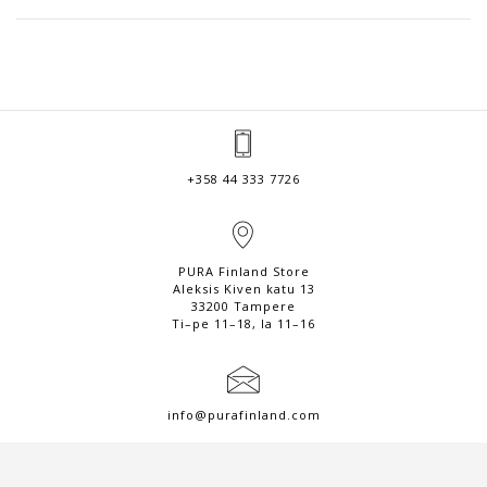
oli:
on:
129,00 €.
51,60 €.
+358 44 333 7726
PURA Finland Store
Aleksis Kiven katu 13
33200 Tampere
Ti–pe 11–18, la 11–16
info@purafinland.com