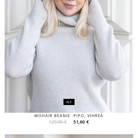
ALE
MOHAIR BEANIE -PIPO, VIHREÄ
Alkuperäinen
Nykyinen
129,00
€
51,60
€
hinta
hinta
oli:
on: