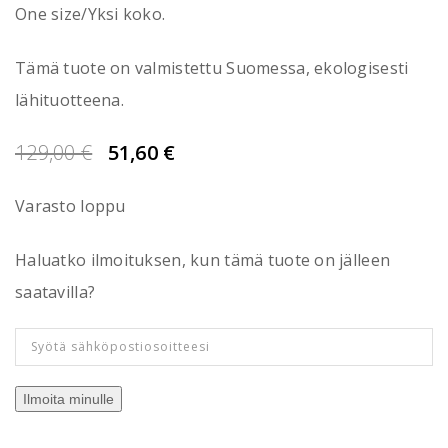
One size/Yksi koko.
Tämä tuote on valmistettu Suomessa, ekologisesti
lähituotteena.
Alkuperäinen
Nykyinen
129,00
€
51,60
€
hinta
hinta
Varasto loppu
oli:
on:
129,00 €.
51,60 €.
Haluatko ilmoituksen, kun tämä tuote on jälleen
saatavilla?
Ilmoita minulle