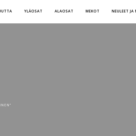
UUTTA
YLÄOSAT
ALAOSAT
MEKOT
NEULEET JA
INEN”