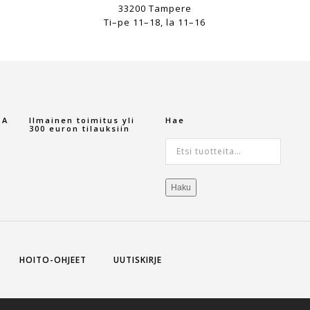
33200 Tampere
Ti–pe 11–18, la 11–16
TA
Ilmainen toimitus yli
Hae
300 euron tilauksiin
Etsi:
Haku
HOITO-OHJEET
UUTISKIRJE