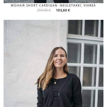
MOHAIR SHORT CARDIGAN -NEULETAKKI, VIHREÄ
Alkuperäinen
Nykyinen
259,00
€
103,60
€
hinta
hinta
oli:
on:
259,00 €.
103,60 €.