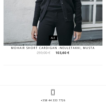
ALE
MOHAIR SHORT CARDIGAN -NEULETAKKI, MUSTA
Alkuperäinen
Nykyinen
259,00
€
103,60
€
hinta
hinta
oli:
on:
259,00 €.
103,60 €.
+358 44 333 7726