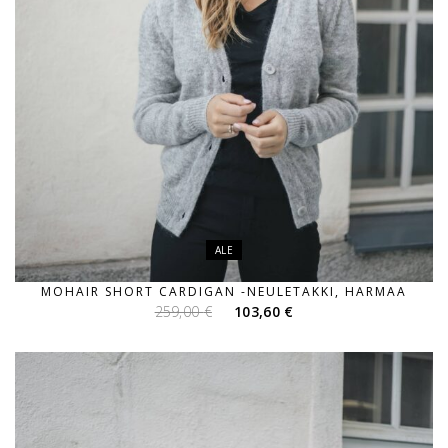
ALE
MOHAIR SHORT CARDIGAN -NEULETAKKI, HARMAA
Alkuperäinen
Nykyinen
259,00
€
103,60
€
hinta
hinta
oli:
on:
259,00 €.
103,60 €.