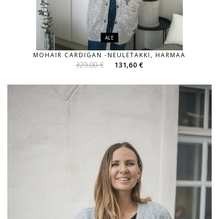
ALE
MOHAIR CARDIGAN -NEULETAKKI, HARMAA
Alkuperäinen
Nykyinen
329,00
€
131,60
€
hinta
hinta
oli:
on:
329,00 €.
131,60 €.