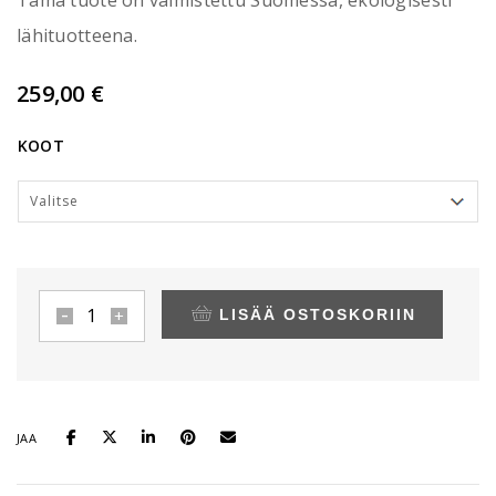
lähituotteena.
259,00
€
KOOT
LISÄÄ OSTOSKORIIN
MOHAIR
Short
Cardigan
-
neuletakki,
puuteriroosa
JAA
määrä