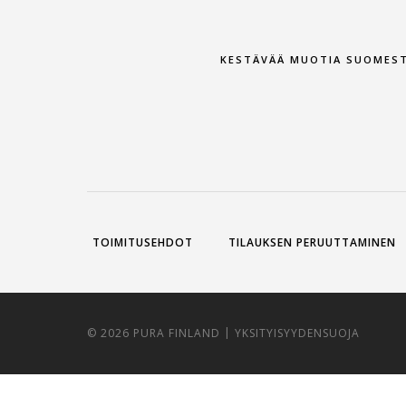
KESTÄVÄÄ MUOTIA SUOMES
TOIMITUSEHDOT
TILAUKSEN PERUUTTAMINEN
|
© 2026 PURA FINLAND
YKSITYISYYDENSUOJA