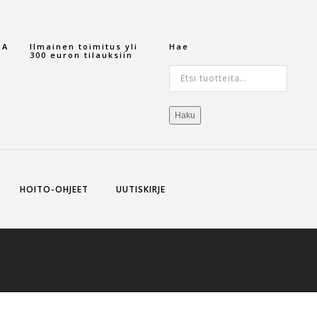
TA
Ilmainen toimitus yli
Hae
300 euron tilauksiin
Etsi:
Haku
HOITO-OHJEET
UUTISKIRJE