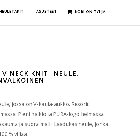
 NEULETAKIT
ASUSTEET
KORI ON TYHJÄ
 V-NECK KNIT -NEULE,
VALKOINEN
eule, jossa on V-kaula-aukko. Resorit
lmassa. Pieni halkio ja PURA-logo helmassa.
asauma ja suora malli. Laadukas neule, jonka
100 % villaa.