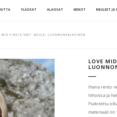
UUTTA
YLÄOSAT
ALAOSAT
MEKOT
NEULEET JA
 MID V-NECK KNIT -NEULE, LUONNONVALKOINEN
LOVE MID
LUONNON
Ihana rento n
hihoissa ja he
Pudotettu olk
materiaali on 