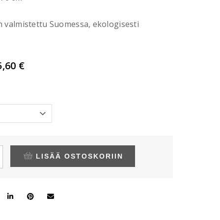
 valmistettu Suomessa, ekologisesti
lkuperäinen
Nykyinen
5,60
€
inta
hinta
i:
on:
9,00 €.
95,60 €.
LISÄÄ OSTOSKORIIN