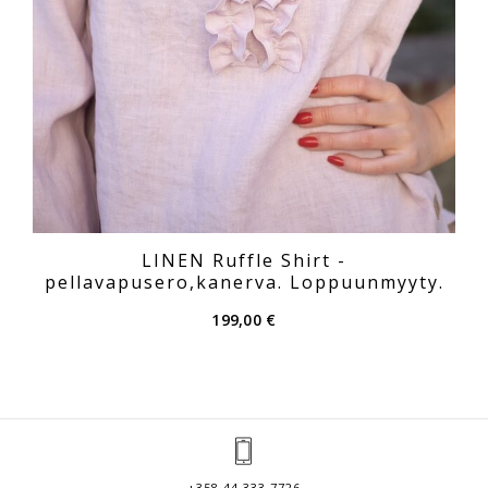
LINEN Ruffle Shirt -
pellavapusero,kanerva. Loppuunmyyty.
199,00
€
+358 44 333 7726