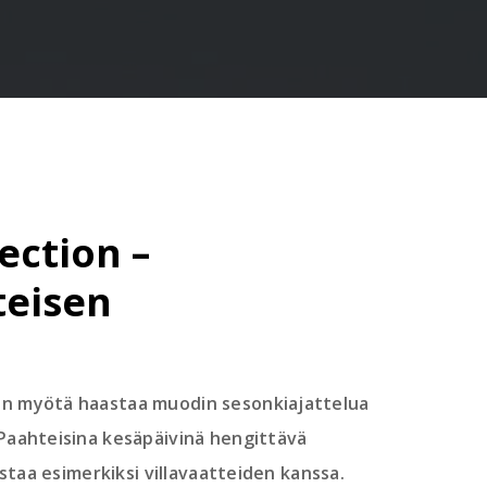
ection –
teisen
nin myötä haastaa muodin sesonkiajattelua
 Paahteisina kesäpäivinä hengittävä
staa esimerkiksi villavaatteiden kanssa.