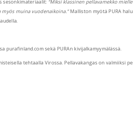
s sesonkimateriaalit:
“Miksi klassinen pellavamekko mielle
in myös muina vuodenaikoina.”
Malliston myötä PURA halu
audella.
ssa purafinland.com sekä PURAn kivijalkamyymälässä.
teisella tehtaalla Virossa. Pellavakangas on valmiiksi pest