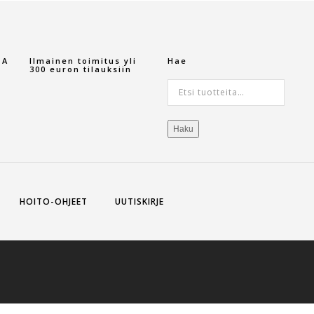
TA
Ilmainen toimitus yli
Hae
300 euron tilauksiin
Etsi:
Haku
HOITO-OHJEET
UUTISKIRJE