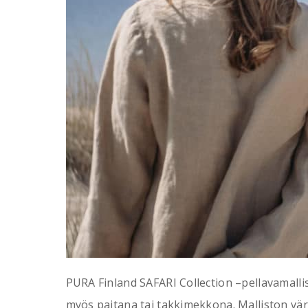
PURA Finland SAFARI Collection –pellavamallis
myös paitana tai takkimekkona. Malliston värik