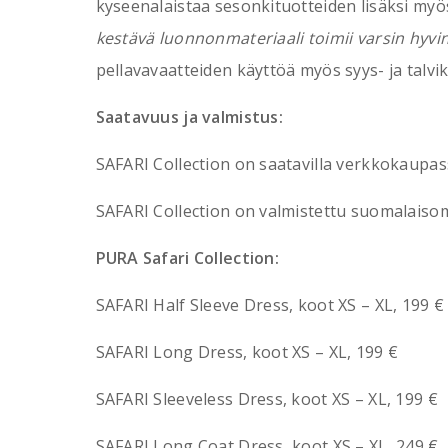
kyseenalaistaa sesonkituotteiden lisäksi myö
kestävä luonnonmateriaali toimii varsin hyv
pellavavaatteiden käyttöä myös syys- ja talvik
Saatavuus ja valmistus:
SAFARI Collection on saatavilla verkkokaupa
SAFARI Collection on valmistettu suomalaisomis
PURA Safari Collection:
SAFARI Half Sleeve Dress, koot XS – XL, 199 €
SAFARI Long Dress, koot XS – XL, 199 €
SAFARI Sleeveless Dress, koot XS – XL, 199 €
SAFARI Long Coat Dress, koot XS – XL, 249 €