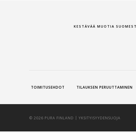
KESTÄVÄÄ MUOTIA SUOMES
TOIMITUSEHDOT
TILAUKSEN PERUUTTAMINEN
|
© 2026 PURA FINLAND
YKSITYISYYDENSUOJA