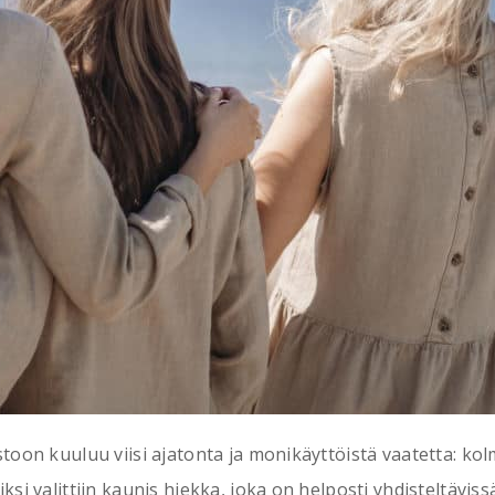
toon kuuluu viisi ajatonta ja monikäyttöistä vaatetta: kolm
si valittiin kaunis hiekka, joka on helposti yhdisteltävissä