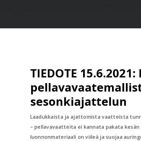
TIEDOTE 15.6.2021: 
pellavavaatemallis
sesonkiajattelun
Laadukkaista ja ajattomista vaatteista tun
– pellavavaatteita ei kannata pakata kesän
luonnonmateriaali on viileä ja suojaa auring