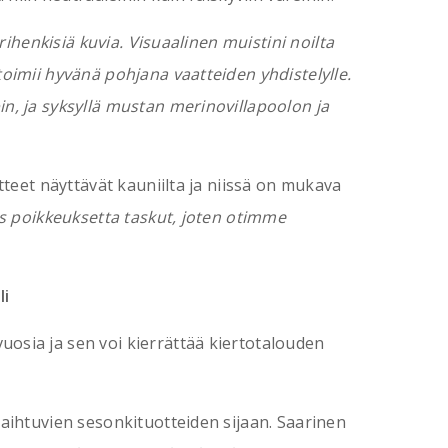
rihenkisiä kuvia. Visuaalinen muistini noilta
toimii hyvänä pohjana vaatteiden yhdistelylle.
in, ja syksyllä mustan merinovillapoolon ja
tteet näyttävät kauniilta ja niissä on mukava
es poikkeuksetta taskut, joten otimme
li
uosia ja sen voi kierrättää kiertotalouden
vaihtuvien sesonkituotteiden sijaan. Saarinen