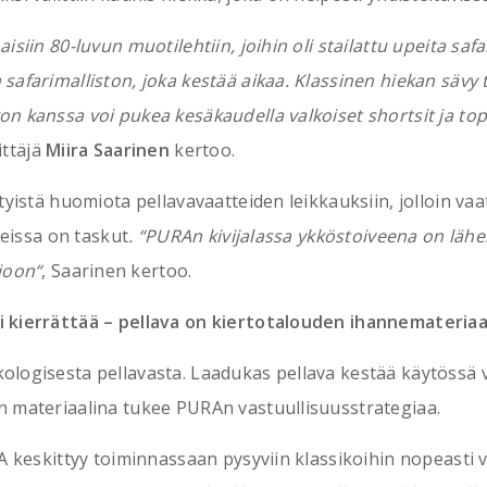
siin 80-luvun muotilehtiin, joihin oli stailattu upeita safa
safarimalliston, joka kestää aikaa. Klassinen hiekan sävy 
n kanssa voi pukea kesäkaudella valkoiset shortsit ja top
ittäjä
Miira Saarinen
kertoo.
tyistä huomiota pellavavaatteiden leikkauksiin, jolloin vaa
teissa on taskut
. “PURAn kivijalassa ykköstoiveena on läh
ioon“
, Saarinen kertoo.
i kierrättää – pellava on kiertotalouden ihannemateriaa
ologisesta pellavasta. Laadukas pellava kestää käytössä v
n materiaalina tukee PURAn vastuullisuusstrategiaa.
RA keskittyy toiminnassaan pysyviin klassikoihin nopeasti 