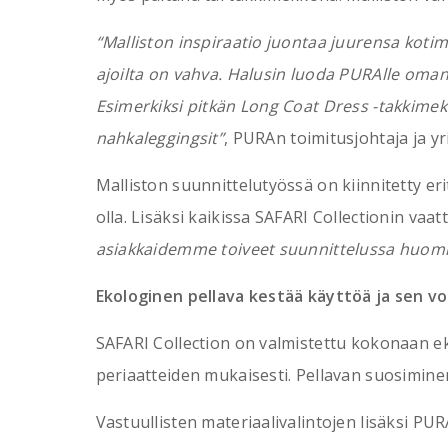
“Malliston inspiraatio juontaa juurensa kotimai
ajoilta on vahva. Halusin luoda PURAlle oman 
Esimerkiksi pitkän Long Coat Dress -takkimeko
nahkaleggingsit”
, PURAn toimitusjohtaja ja yr
Malliston suunnittelutyössä on kiinnitetty eri
olla. Lisäksi kaikissa SAFARI Collectionin vaat
asiakkaidemme toiveet suunnittelussa huom
Ekologinen pellava kestää käyttöä ja sen vo
SAFARI Collection on valmistettu kokonaan ek
periaatteiden mukaisesti. Pellavan suosimine
Vastuullisten materiaalivalintojen lisäksi PU